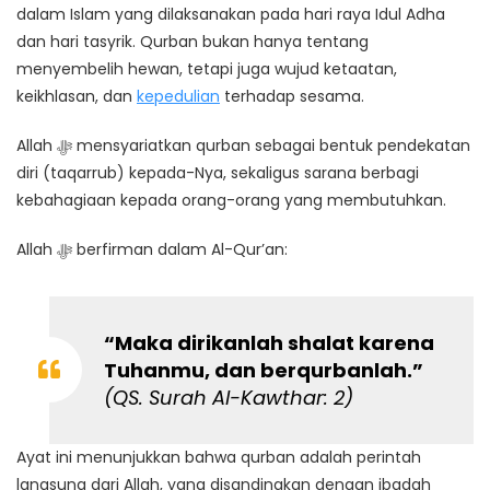
dalam Islam yang dilaksanakan pada hari raya
Idul Adha
dan hari tasyrik. Qurban bukan hanya tentang
menyembelih hewan, tetapi juga wujud ketaatan,
keikhlasan, dan
kepedulian
terhadap sesama.
Allah ﷻ mensyariatkan qurban sebagai bentuk pendekatan
diri (taqarrub) kepada-Nya, sekaligus sarana berbagi
kebahagiaan kepada orang-orang yang membutuhkan.
Allah ﷻ berfirman dalam Al-Qur’an:
“Maka dirikanlah shalat karena
Tuhanmu, dan berqurbanlah.”
(QS.
Surah Al-Kawthar
: 2)
Ayat ini menunjukkan bahwa qurban adalah perintah
langsung dari Allah, yang disandingkan dengan ibadah