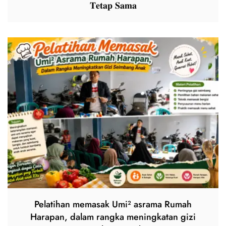
𝐓𝐞𝐭𝐚𝐩 𝐒𝐚𝐦𝐚
Pelatihan memasak Umi² asrama Rumah
Harapan, dalam rangka meningkatan gizi