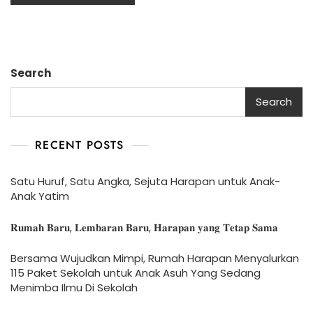
Search
Search
RECENT POSTS
Satu Huruf, Satu Angka, Sejuta Harapan untuk Anak-
Anak Yatim
𝐑𝐮𝐦𝐚𝐡 𝐁𝐚𝐫𝐮, 𝐋𝐞𝐦𝐛𝐚𝐫𝐚𝐧 𝐁𝐚𝐫𝐮, 𝐇𝐚𝐫𝐚𝐩𝐚𝐧 𝐲𝐚𝐧𝐠 𝐓𝐞𝐭𝐚𝐩 𝐒𝐚𝐦𝐚
Bersama Wujudkan Mimpi, Rumah Harapan Menyalurkan
115 Paket Sekolah untuk Anak Asuh Yang Sedang
Menimba Ilmu Di Sekolah