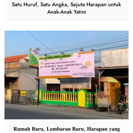
Satu Huruf, Satu Angka, Sejuta Harapan untuk
Anak-Anak Yatim
𝐑𝐮𝐦𝐚𝐡 𝐁𝐚𝐫𝐮, 𝐋𝐞𝐦𝐛𝐚𝐫𝐚𝐧 𝐁𝐚𝐫𝐮, 𝐇𝐚𝐫𝐚𝐩𝐚𝐧 𝐲𝐚𝐧𝐠