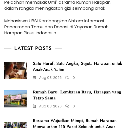
Pelatihan memasak Umi² asrama Rumah Harapan,
dalam rangka meningkatan gizi seimbang anak
Mahasiswa UBSI Kembangkan Sistem Informasi
Penerimaan Tamu dan Donasi di Yayasan Rumah
Harapan Pinus Indonesia
LATEST POSTS
Satu Huruf, Satu Angka, Sejuta Harapan untuk
Anak-Anak Yatim
Aug 08, 2026
0
𝐑𝐮𝐦𝐚𝐡 𝐁𝐚𝐫𝐮, 𝐋𝐞𝐦𝐛𝐚𝐫𝐚𝐧 𝐁𝐚𝐫𝐮, 𝐇𝐚𝐫𝐚𝐩𝐚𝐧 𝐲𝐚𝐧𝐠
𝐓𝐞𝐭𝐚𝐩 𝐒𝐚𝐦𝐚
Aug 08, 2026
0
Bersama Wujudkan Mimpi, Rumah Harapan
Menyalurkan 115 Paket Sekolah untuk Anak