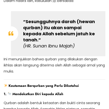
Dalam hadits lain, Rasulullah ﷺ bersabda:
“Sesungguhnya darah (hewan
qurban) itu akan sampai
kepada Allah sebelum jatuh ke
tanah.”
(HR.
Sunan Ibnu Majah
)
Ini menunjukkan bahwa qurban yang dilakukan dengan
ikhlas akan langsung diterima oleh Allah sebagai amal yang
mulia.
Keutamaan Berqurban yang Perlu Diketahui
1.
Mendekatkan Diri kepada Allah
Qurban adalah bentuk ketaatan dan bukti cinta seorang
hamba kepada Allah. Semakin ikhlas niatnya, semakin