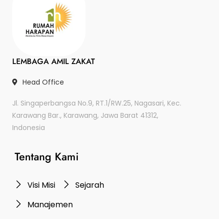
LEMBAGA AMIL ZAKAT
Head Office
Jl. Singaperbangsa No.9, RT.1/RW.25, Nagasari, Kec.
Karawang Bar., Karawang, Jawa Barat 41312,
Indonesia
Tentang Kami
Visi Misi
Sejarah
Manajemen