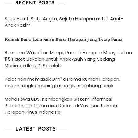
RECENT POSTS
Satu Huruf, Satu Angka, Sejuta Harapan untuk Anak-
Anak Yatim
𝐑𝐮𝐦𝐚𝐡 𝐁𝐚𝐫𝐮, 𝐋𝐞𝐦𝐛𝐚𝐫𝐚𝐧 𝐁𝐚𝐫𝐮, 𝐇𝐚𝐫𝐚𝐩𝐚𝐧 𝐲𝐚𝐧𝐠 𝐓𝐞𝐭𝐚𝐩 𝐒𝐚𝐦𝐚
Bersama Wujudkan Mimpi, Rumah Harapan Menyalurkan
115 Paket Sekolah untuk Anak Asuh Yang Sedang
Menimba Ilmu Di Sekolah
Pelatihan memasak Umi² asrama Rumah Harapan,
dalam rangka meningkatan gizi seimbang anak
Mahasiswa UBSI Kembangkan Sistem Informasi
Penerimaan Tamu dan Donasi di Yayasan Rumah
Harapan Pinus Indonesia
LATEST POSTS