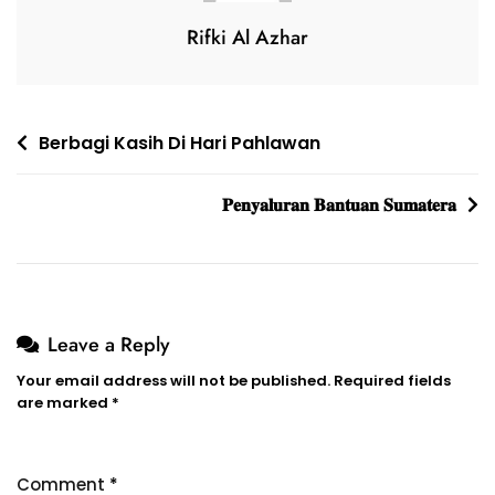
Rifki Al Azhar
Berbagi Kasih Di Hari Pahlawan
𝐏𝐞𝐧𝐲𝐚𝐥𝐮𝐫𝐚𝐧 𝐁𝐚𝐧𝐭𝐮𝐚𝐧 𝐒𝐮𝐦𝐚𝐭𝐞𝐫𝐚
Leave a Reply
Your email address will not be published.
Required fields
are marked
*
Comment
*