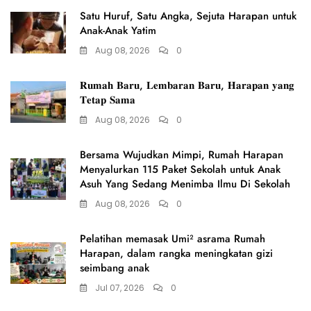
Satu Huruf, Satu Angka, Sejuta Harapan untuk
Anak-Anak Yatim
Aug 08, 2026
0
𝐑𝐮𝐦𝐚𝐡 𝐁𝐚𝐫𝐮, 𝐋𝐞𝐦𝐛𝐚𝐫𝐚𝐧 𝐁𝐚𝐫𝐮, 𝐇𝐚𝐫𝐚𝐩𝐚𝐧 𝐲𝐚𝐧𝐠
𝐓𝐞𝐭𝐚𝐩 𝐒𝐚𝐦𝐚
Aug 08, 2026
0
Bersama Wujudkan Mimpi, Rumah Harapan
Menyalurkan 115 Paket Sekolah untuk Anak
Asuh Yang Sedang Menimba Ilmu Di Sekolah
Aug 08, 2026
0
Pelatihan memasak Umi² asrama Rumah
Harapan, dalam rangka meningkatan gizi
seimbang anak
Jul 07, 2026
0