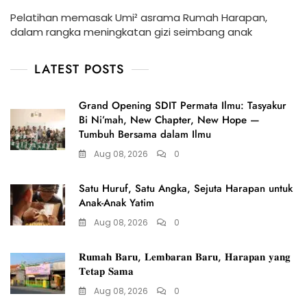
Pelatihan memasak Umi² asrama Rumah Harapan,
dalam rangka meningkatan gizi seimbang anak
LATEST POSTS
Grand Opening SDIT Permata Ilmu: Tasyakur
Bi Ni’mah, New Chapter, New Hope —
Tumbuh Bersama dalam Ilmu
Aug 08, 2026
0
Satu Huruf, Satu Angka, Sejuta Harapan untuk
Anak-Anak Yatim
Aug 08, 2026
0
𝐑𝐮𝐦𝐚𝐡 𝐁𝐚𝐫𝐮, 𝐋𝐞𝐦𝐛𝐚𝐫𝐚𝐧 𝐁𝐚𝐫𝐮, 𝐇𝐚𝐫𝐚𝐩𝐚𝐧 𝐲𝐚𝐧𝐠
𝐓𝐞𝐭𝐚𝐩 𝐒𝐚𝐦𝐚
Aug 08, 2026
0