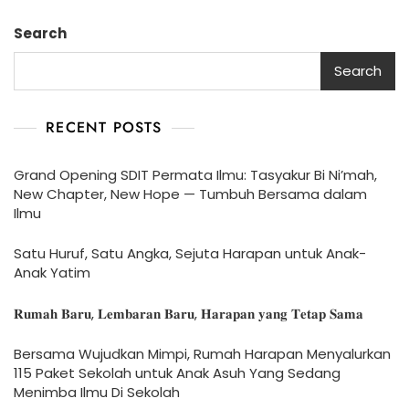
Search
Search
RECENT POSTS
Grand Opening SDIT Permata Ilmu: Tasyakur Bi Ni’mah,
New Chapter, New Hope — Tumbuh Bersama dalam
Ilmu
Satu Huruf, Satu Angka, Sejuta Harapan untuk Anak-
Anak Yatim
𝐑𝐮𝐦𝐚𝐡 𝐁𝐚𝐫𝐮, 𝐋𝐞𝐦𝐛𝐚𝐫𝐚𝐧 𝐁𝐚𝐫𝐮, 𝐇𝐚𝐫𝐚𝐩𝐚𝐧 𝐲𝐚𝐧𝐠 𝐓𝐞𝐭𝐚𝐩 𝐒𝐚𝐦𝐚
Bersama Wujudkan Mimpi, Rumah Harapan Menyalurkan
115 Paket Sekolah untuk Anak Asuh Yang Sedang
Menimba Ilmu Di Sekolah