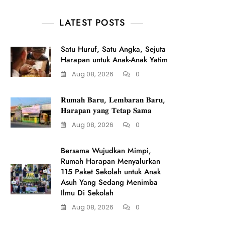
LATEST POSTS
Satu Huruf, Satu Angka, Sejuta
Harapan untuk Anak-Anak Yatim
Aug 08, 2026
0
𝐑𝐮𝐦𝐚𝐡 𝐁𝐚𝐫𝐮, 𝐋𝐞𝐦𝐛𝐚𝐫𝐚𝐧 𝐁𝐚𝐫𝐮,
𝐇𝐚𝐫𝐚𝐩𝐚𝐧 𝐲𝐚𝐧𝐠 𝐓𝐞𝐭𝐚𝐩 𝐒𝐚𝐦𝐚
Aug 08, 2026
0
Bersama Wujudkan Mimpi,
Rumah Harapan Menyalurkan
115 Paket Sekolah untuk Anak
Asuh Yang Sedang Menimba
Ilmu Di Sekolah
Aug 08, 2026
0