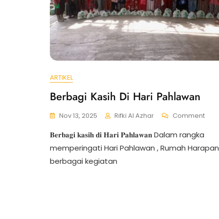
ARTIKEL
Berbagi Kasih Di Hari Pahlawan
Nov 13, 2025
Rifki Al Azhar
Comment
𝐁𝐞𝐫𝐛𝐚𝐠𝐢 𝐤𝐚𝐬𝐢𝐡 𝐝𝐢 𝐇𝐚𝐫𝐢 𝐏𝐚𝐡𝐥𝐚𝐰𝐚𝐧 Dalam rangka
memperingati Hari Pahlawan , Rumah Harapan
berbagai kegiatan