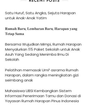
RECENT POSTS
Satu Huruf, Satu Angka, Sejuta Harapan
untuk Anak-Anak Yatim
𝐑𝐮𝐦𝐚𝐡 𝐁𝐚𝐫𝐮, 𝐋𝐞𝐦𝐛𝐚𝐫𝐚𝐧 𝐁𝐚𝐫𝐮, 𝐇𝐚𝐫𝐚𝐩𝐚𝐧 𝐲𝐚𝐧𝐠
𝐓𝐞𝐭𝐚𝐩 𝐒𝐚𝐦𝐚
Bersama Wujudkan Mimpi, Rumah Harapan
Menyalurkan 115 Paket Sekolah untuk Anak
Asuh Yang Sedang Menimba Ilmu Di
Sekolah
Pelatihan memasak Umi² asrama Rumah
Harapan, dalam rangka meningkatan gizi
seimbang anak
Mahasiswa UBSI Kembangkan Sistem
Informasi Penerimaan Tamu dan Donasi di
Yayasan Rumah Harapan Pinus Indonesia