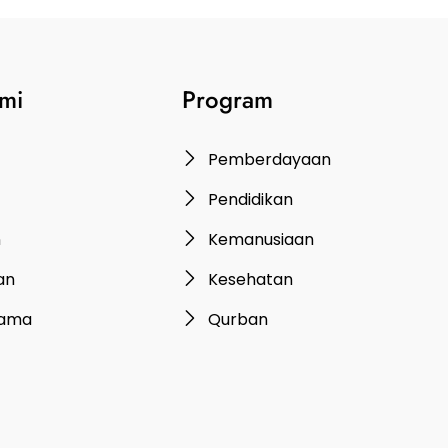
mi
Program
Pemberdayaan
Pendidikan
n
Kemanusiaan
an
Kesehatan
rama
Qurban