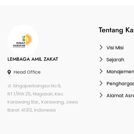
Tentang Ka
Visi Misi
LEMBAGA AMIL ZAKAT
Sejarah
Manajeme
Head Office
Pengharga
Jl. Singaperbangsa No.9,
RT.1/RW.25, Nagasari, Kec.
Alamat As
Karawang Bar., Karawang, Jawa
Barat 41312, Indonesia